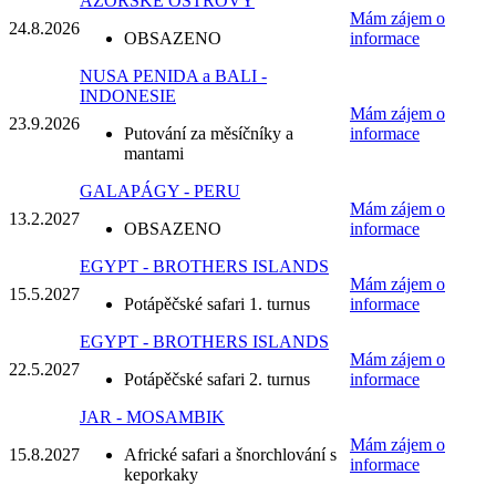
AZORSKÉ OSTROVY
Mám zájem o
24.8.
2026
OBSAZENO
informace
NUSA PENIDA a BALI -
INDONESIE
Mám zájem o
23.9.
2026
Putování za měsíčníky a
informace
mantami
GALAPÁGY - PERU
Mám zájem o
13.2.
2027
OBSAZENO
informace
EGYPT - BROTHERS ISLANDS
Mám zájem o
15.5.
2027
Potápěčské safari 1. turnus
informace
EGYPT - BROTHERS ISLANDS
Mám zájem o
22.5.
2027
Potápěčské safari 2. turnus
informace
JAR - MOSAMBIK
Mám zájem o
15.8.
2027
Africké safari a šnorchlování s
informace
keporkaky