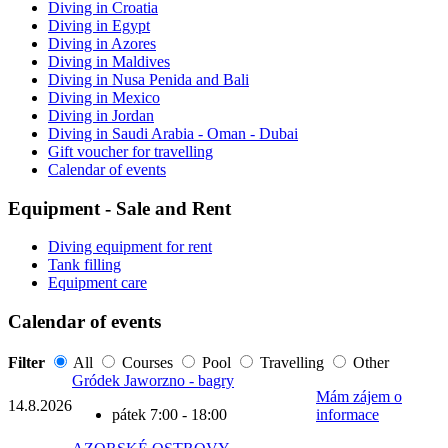
Diving in Croatia
Diving in Egypt
Diving in Azores
Diving in Maldives
Diving in Nusa Penida and Bali
Diving in Mexico
Diving in Jordan
Diving in Saudi Arabia - Oman - Dubai
Gift voucher for travelling
Calendar of events
Equipment - Sale and Rent
Diving equipment for rent
Tank filling
Equipment care
Calendar of events
Filter
All
Courses
Pool
Travelling
Other
Gródek Jaworzno - bagry
Mám zájem o
14.8.
2026
pátek 7:00 - 18:00
informace