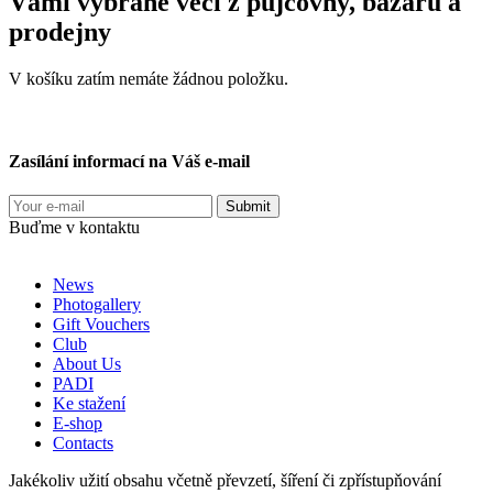
Vámi vybrané věci z půjčovny, bazaru a
prodejny
V košíku zatím nemáte žádnou položku.
Zasílání informací na Váš e-mail
Buďme v kontaktu
News
Photogallery
Gift Vouchers
Club
About Us
PADI
Ke stažení
E-shop
Contacts
Jakékoliv užití obsahu včetně převzetí, šíření či zpřístupňování