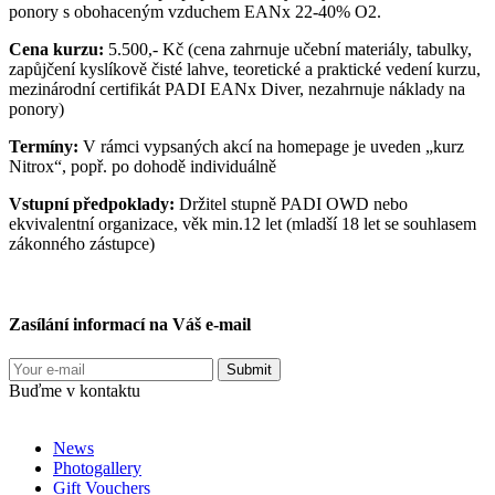
ponory s obohaceným vzduchem EANx 22-40% O2.
Cena kurzu:
5.500,- Kč (cena zahrnuje učební materiály, tabulky,
zapůjčení kyslíkově čisté lahve, teoretické a praktické vedení kurzu,
mezinárodní certifikát PADI EANx Diver, nezahrnuje náklady na
ponory)
Termíny:
V rámci vypsaných akcí na homepage je uveden „kurz
Nitrox“, popř. po dohodě individuálně
Vstupní předpoklady:
Držitel stupně PADI OWD nebo
ekvivalentní organizace, věk min.12 let (mladší 18 let se souhlasem
zákonného zástupce)
Zasílání informací na Váš e-mail
Buďme v kontaktu
News
Photogallery
Gift Vouchers