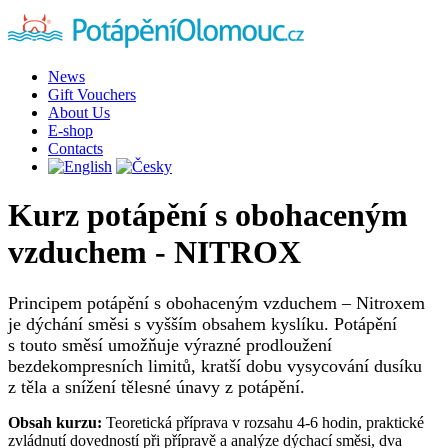
News
Gift Vouchers
About Us
E-shop
Contacts
Kurz potápění s obohaceným
vzduchem - NITROX
Principem potápění s obohaceným vzduchem – Nitroxem
je dýchání směsi s vyšším obsahem kyslíku. Potápění
s touto směsí umožňuje výrazné prodloužení
bezdekompresních limitů, kratší dobu vysycování dusíku
z těla a snížení tělesné únavy z potápění.
Obsah kurzu:
Teoretická příprava v rozsahu 4-6 hodin, praktické
zvládnutí dovedností při přípravě a analýze dýchací směsi, dva