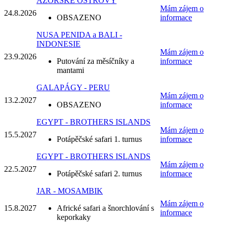
AZORSKÉ OSTROVY
Mám zájem o
24.8.
2026
OBSAZENO
informace
NUSA PENIDA a BALI -
INDONESIE
Mám zájem o
23.9.
2026
Putování za měsíčníky a
informace
mantami
GALAPÁGY - PERU
Mám zájem o
13.2.
2027
OBSAZENO
informace
EGYPT - BROTHERS ISLANDS
Mám zájem o
15.5.
2027
Potápěčské safari 1. turnus
informace
EGYPT - BROTHERS ISLANDS
Mám zájem o
22.5.
2027
Potápěčské safari 2. turnus
informace
JAR - MOSAMBIK
Mám zájem o
15.8.
2027
Africké safari a šnorchlování s
informace
keporkaky