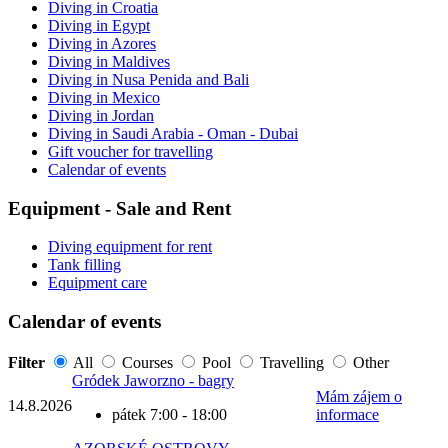
Diving in Croatia
Diving in Egypt
Diving in Azores
Diving in Maldives
Diving in Nusa Penida and Bali
Diving in Mexico
Diving in Jordan
Diving in Saudi Arabia - Oman - Dubai
Gift voucher for travelling
Calendar of events
Equipment - Sale and Rent
Diving equipment for rent
Tank filling
Equipment care
Calendar of events
Filter
All
Courses
Pool
Travelling
Other
Gródek Jaworzno - bagry
Mám zájem o
14.8.
2026
pátek 7:00 - 18:00
informace