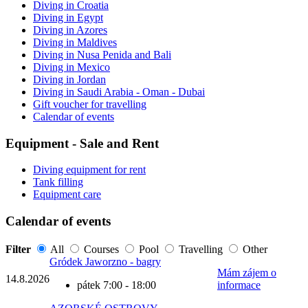
Diving in Croatia
Diving in Egypt
Diving in Azores
Diving in Maldives
Diving in Nusa Penida and Bali
Diving in Mexico
Diving in Jordan
Diving in Saudi Arabia - Oman - Dubai
Gift voucher for travelling
Calendar of events
Equipment - Sale and Rent
Diving equipment for rent
Tank filling
Equipment care
Calendar of events
Filter
All
Courses
Pool
Travelling
Other
Gródek Jaworzno - bagry
Mám zájem o
14.8.
2026
pátek 7:00 - 18:00
informace