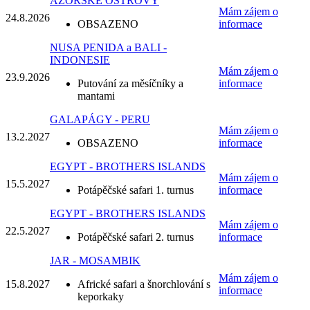
AZORSKÉ OSTROVY
Mám zájem o
24.8.
2026
OBSAZENO
informace
NUSA PENIDA a BALI -
INDONESIE
Mám zájem o
23.9.
2026
Putování za měsíčníky a
informace
mantami
GALAPÁGY - PERU
Mám zájem o
13.2.
2027
OBSAZENO
informace
EGYPT - BROTHERS ISLANDS
Mám zájem o
15.5.
2027
Potápěčské safari 1. turnus
informace
EGYPT - BROTHERS ISLANDS
Mám zájem o
22.5.
2027
Potápěčské safari 2. turnus
informace
JAR - MOSAMBIK
Mám zájem o
15.8.
2027
Africké safari a šnorchlování s
informace
keporkaky